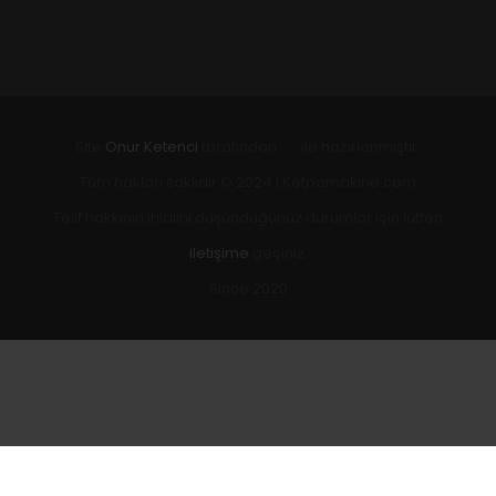
Site
Onur Ketenci
tarafından
ile hazırlanmıştır.
Tüm hakları saklıdır © 2024 | Ketpamakine.com
Telif hakkının ihlalini düşündüğünüz durumlar için lütfen
iletişime
geçiniz.
Since 2020