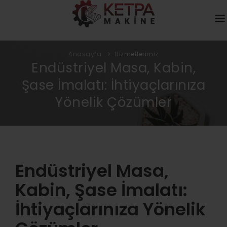
KURUMSAL
Anasayfa
Hizmetlerimiz
Endüstriyel Masa, Kabin,
HIZMETLER
Şase İmalatı: İhtiyaçlarınıza
ÜRÜNLER
Yönelik Çözümler
MEDYA
DAHA FAZLASI
İLETIŞIM
Endüstriyel Masa,
KATALOG
Kabin, Şase İmalatı:
İhtiyaçlarınıza Yönelik