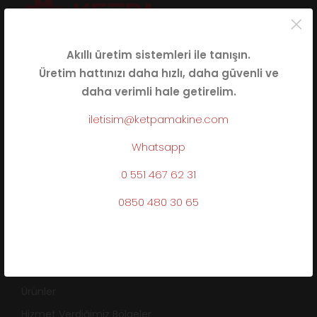
×
Akıllı üretim sistemleri ile tanışın.
Veliköy Mah, İnönü cad., Mis59 Sanayi Sitesi , 59520
Üretim hattınızı daha hızlı, daha güvenli ve
Çerkezköy/Tekirdağ
daha verimli hale getirelim.
0850 480 30 65
iletisim@ketpamakine.com
iletisim@ketpamakine.com
Whatsapp
0 551 467 62 31
0850 480 30 65
ALT MENÜ
Hakkımızda
Hizmetlerimiz
Ürünler
Hizmet Verdiğimiz Bölgeler