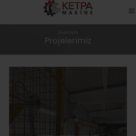
KURUMSAL
Anasayfa
Projelerimiz
HIZMETLER
ÜRÜNLER
MEDYA
DAHA FAZLASI
İLETIŞIM
KATALOG