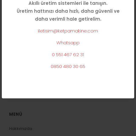
Akıllı üretim sistemleri ile tanışın.
Üretim hattınızı daha hızlı, daha güvenli ve
daha verimli hale getirelim.
iletisim@ketpamakine.com
Whatsapp
0 551 467 62 31
0850 480 30 65
KATEGORILER
Konveyörler
4
MENÜ
Hakkımızda