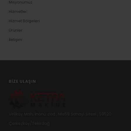
Misyonumuz
Hizmetler
Hizmet Bölgeleri
Ürünler
İletişim
BIZE ULAŞIN
Veliköy Mah, İnönü cad., Mis59 Sanayi Sitesi , 59520
Çerkezköy/Tekirdağ