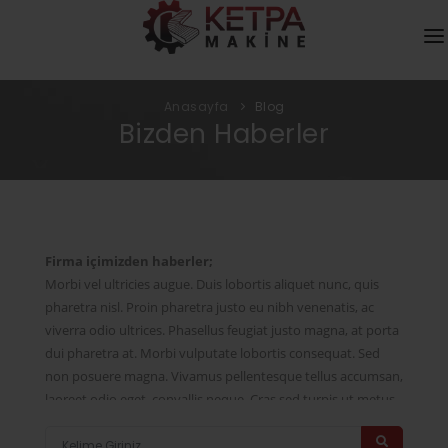
KURUMSAL
Anasayfa
Blog
Bizden Haberler
HIZMETLER
ÜRÜNLER
MEDYA
Firma içimizden haberler;
DAHA FAZLASI
Morbi vel ultricies augue. Duis lobortis aliquet nunc, quis
pharetra nisl. Proin pharetra justo eu nibh venenatis, ac
İLETIŞIM
viverra odio ultrices. Phasellus feugiat justo magna, at porta
KATALOG
dui pharetra at. Morbi vulputate lobortis consequat. Sed
non posuere magna. Vivamus pellentesque tellus accumsan,
laoreet odio eget, convallis neque. Cras sed turpis ut metus
malesuada tincidunt.