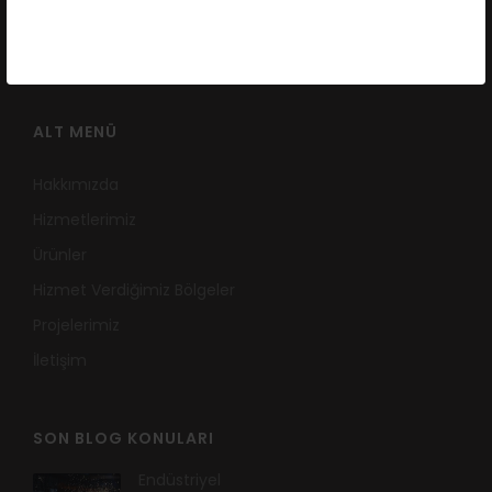
iletisim@ketpamakine.com
ALT MENÜ
Hakkımızda
Hizmetlerimiz
Ürünler
Hizmet Verdiğimiz Bölgeler
Projelerimiz
İletişim
SON BLOG KONULARI
Endüstriyel