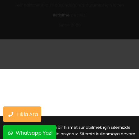
Telif hakkının ihlalini düşündüğünüz durumlar için lütfen
iletişime
geçiniz.
Since 2020
Tıkla Ara
Sizlere daha iyi bir hizmet sunabilmek için sitemizde
Whatsapp Yaz!
çerezlerden faydalanıyoruz. Sitemizi kullanmaya devam