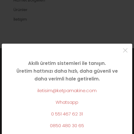
Hizmet Bölgeleri
Ürünler
İletişim
×
Akıllı üretim sistemleri ile tanışın.
BIZE ULAŞIN
Üretim hattınızı daha hızlı, daha güvenli ve
daha verimli hale getirelim.
iletisim@ketpamakine.com
Whatsapp
Veliköy Mah, İnönü cad., Mis59 Sanayi Sitesi , 59520
Çerkezköy/Tekirdağ
0 551 467 62 31
0850 480 30 65
0850 480 30 65